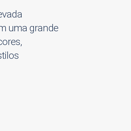
levada
om uma grande
cores,
tilos