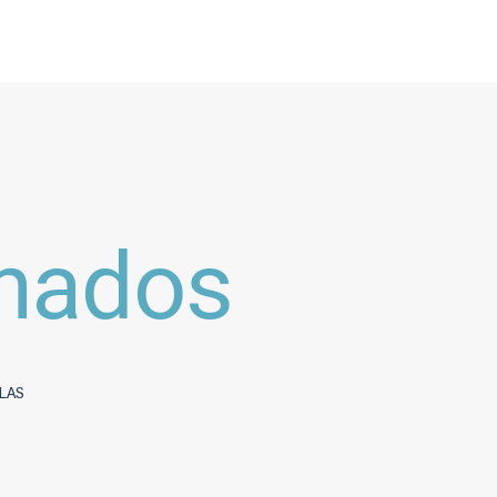
inados
LAS