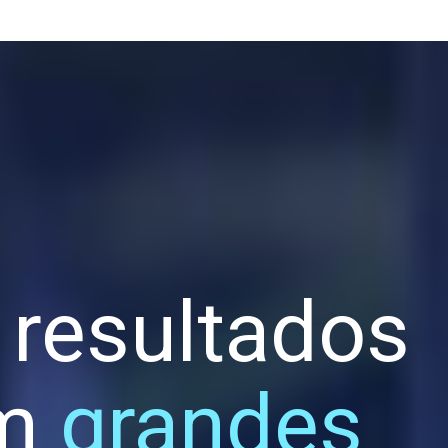
 resultados
em
grandes