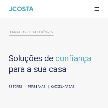
Início
Sobre nós
Estores
PRODUTOS DE REFERÊNCIA
Caixilharia de alumínio
Caixilharia de PVC
Soluções
Área reservada
de
confiança
Contactos
para
a
sua
casa
Pesquisar
ESTORES | PERSIANAS | CAIXILHARIAS