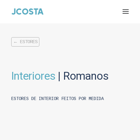
Início
Sobre nós
Estores
← ESTORES
Caixilharia de alumínio
Caixilharia de PVC
Área reservada
Interiores
|
Romanos
Contactos
Pesquisar
ESTORES DE INTERIOR FEITOS POR MEDIDA