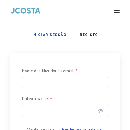
Início
Sobre nós
INICIAR SESSÃO
REGISTO
Estores
Caixilharia de alumínio
Caixilharia de PVC
Área reservada
Nome de utilizador ou email
*
Contactos
Pesquisar
Palavra passe
*
Manter sessão
Perdeu a sua palavra