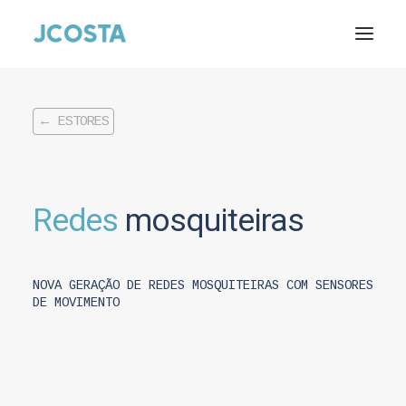
Início
Sobre nós
Estores
← ESTORES
Caixilharia de alumínio
Caixilharia de PVC
Área reservada
Redes
mosquiteiras
Contactos
Pesquisar
NOVA GERAÇÃO DE REDES MOSQUITEIRAS COM SENSORES
DE MOVIMENTO