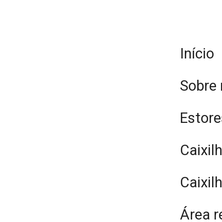
Início
Sobre
Estore
Caixil
Caixil
Área r