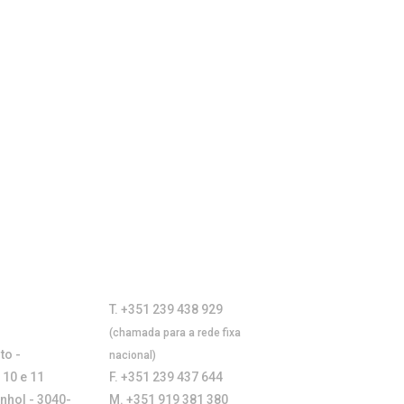
T. +351 239 438 929
(chamada para a rede fixa
to -
nacional)
 10 e 11
F. +351 239 437 644
anhol - 3040-
M. +351 919 381 380