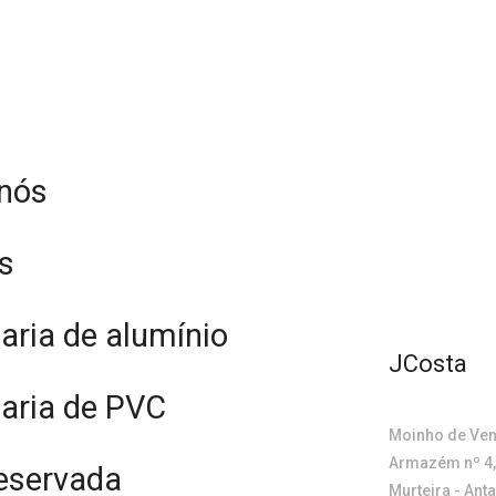
 nós
s
haria de alumínio
JCosta
haria de PVC
Moinho de Ven
Armazém nº 4,
eservada
Murteira - Ant