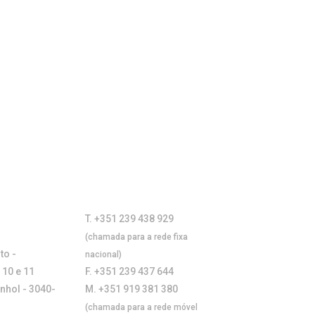
T. +351 239 438 929
(chamada para a rede fixa
to -
nacional)
 10 e 11
F. +351 239 437 644
anhol - 3040-
M. +351 919 381 380
(chamada para a rede móvel