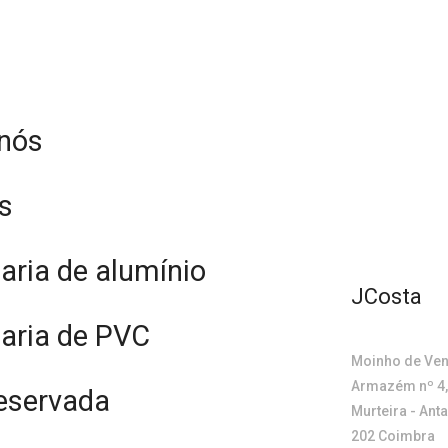
 nós
s
haria de alumínio
JCosta
haria de PVC
Moinho de Ven
Armazém nº 4,
eservada
Murteira - Ant
202 Coimbra