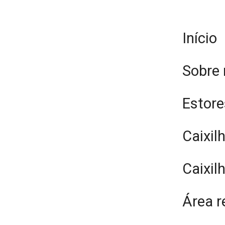
Início
Sobre
Estore
Caixil
Caixil
Área r